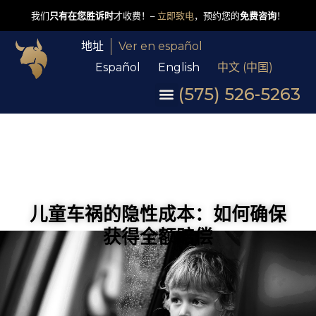
我们
只有在您胜诉时
才收费！–
立即致电
，预约您的
免费咨询
！
地址
Ver en español
Español
English
中文 (中国)
(575) 526-5263
儿童车祸的隐性成本：如何确保
获得全额赔偿