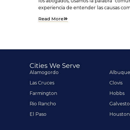
los abogados, usamos la palabra “común
experiencia de entender las causas co
Read More
Cities We Serve
Alamogordo
Albuqu
Las Cruces
Clovis
Farmington
Hobbs
Rio Rancho
Galvest
El Paso
Houston