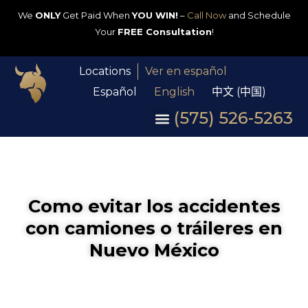
We
ONLY
Get Paid When
YOU WIN!
–
Call Now
and Schedule
Your
FREE Consultation
!
Locations
Ver en español
Español
English
中文 (中国)
(575) 526-5263
Como evitar los accidentes
con camiones o tráileres en
Nuevo México