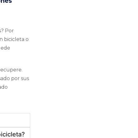
ones
s? Por
 bicicleta o
uede
 recupere.
sado por sus
gado
icicleta?