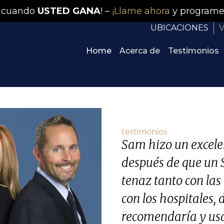
 cuando
USTED GANA
! –
¡Llame ahora
y programe
UBICACIONES
V
Home
Acerca de
Testimonios
testimonios
Sam hizo un excele
después de que un 
tenaz tanto con la
con los hospitales,
recomendaría y usa