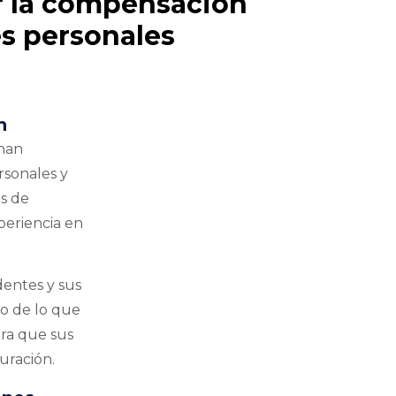
r la compensación
es personales
n
 han
rsonales y
es de
periencia en
dentes y sus
mo de lo que
ara que sus
uración.