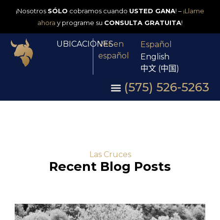
¡Nosotros
SÓLO
cobramos cuando
USTED GANA
! –
¡Llame
ahora
y programe su
CONSULTA GRATUITA
!
UBICACIONES
Ver en
Español
español
English
中文 (中国)
(575) 526-5263
Las Cruces
Recent Blog Posts