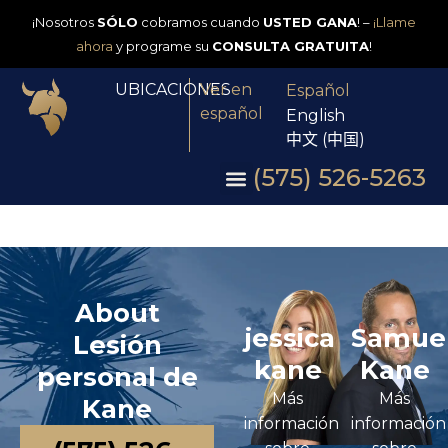
¡Nosotros
SÓLO
cobramos cuando
USTED GANA
! –
¡Llame
ahora
y programe su
CONSULTA GRATUITA
!
UBICACIONES
Ver en
Español
español
English
中文 (中国)
(575) 526-5263
About
jessica
Samue
Lesión
kane
Kane
personal de
Más
Más
Kane
información
información