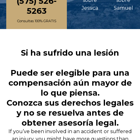
(575) 526-
sobre
sobre
Jessica
Samuel
5263
Consultas 100% GRATIS
Si ha sufrido una lesión
Puede ser elegible para una
compensación aún mayor de
lo que piensa.
Conozca sus derechos legales
y no se resuelva antes de
obtener asesoría legal.
If you’ve been involved in an accident or suffered
an injury, you might have more questions than