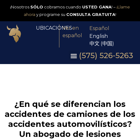
¡Nosotros
SÓLO
cobramos cuando
USTED GANA
! –
¡Llame
ahora
y programe su
CONSULTA GRATUITA
!
UBICACIONES
Ver en
Español
español
English
中文 (中国)
(575) 526-5263
¿En qué se diferencian los
accidentes de camiones de los
accidentes automovilísticos?
Un abogado de lesiones