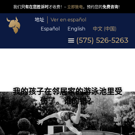
我们
只有在您胜诉时
才收费！–
立即致电
，预约您的
免费咨询
！
地址
Ver en español
Español
English
中文 (中国)
(575) 526-5263
我的孩子在邻居家的游泳池里受
伤了。谁的错？