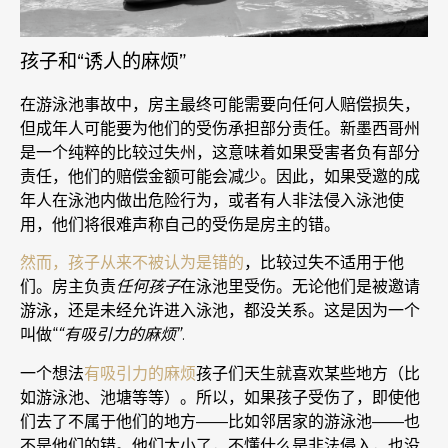
孩子和“诱人的麻烦”
在游泳池事故中，房主最终可能需要向任何人赔偿损失，
但成年人可能要为他们的受伤承担部分责任。新墨西哥州
是一个纯粹的比较过失州，这意味着如果受害者负有部分
责任，他们的赔偿金额可能会减少。因此，如果受邀的成
年人在泳池内做出危险行为，或者有人非法侵入泳池使
用，他们将很难声称自己的受伤是房主的错。
然而，孩子从来不被认为是错的
，比较过失不适用于他
们。房主负责
任何孩子
在泳池里受伤。无论他们是被邀请
游泳，还是未经允许进入泳池，都没关系。这是因为一个
叫做“
“有吸引力的麻烦”
.
一个想法
有吸引力的麻烦
孩子们天生就喜欢某些地方（比
如游泳池、池塘等等）。所以，如果孩子受伤了，即使他
们去了不属于他们的地方——比如邻居家的游泳池——也
不是他们的错。他们太小了，不懂什么是非法侵入，也没