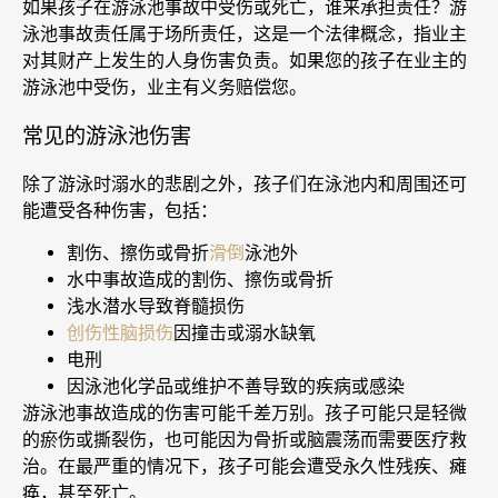
如果孩子在游泳池事故中受伤或死亡，谁来承担责任？游
泳池事故责任属于场所责任，这是一个法律概念，指业主
对其财产上发生的人身伤害负责。如果您的孩子在业主的
游泳池中受伤，业主有义务赔偿您。
常见的游泳池伤害
除了游泳时溺水的悲剧之外，孩子们在泳池内和周围还可
能遭受各种伤害，包括：
割伤、擦伤或骨折
滑倒
泳池外
水中事故造成的割伤、擦伤或骨折
浅水潜水导致脊髓损伤
创伤性脑损伤
因撞击或溺水缺氧
电刑
因泳池化学品或维护不善导致的疾病或感染
游泳池事故造成的伤害可能千差万别。孩子可能只是轻微
的瘀伤或撕裂伤，也可能因为骨折或脑震荡而需要医疗救
治。在最严重的情况下，孩子可能会遭受永久性残疾、瘫
痪，甚至死亡。