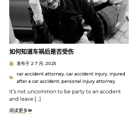
如何知道车祸后是否受伤
发布于
2 7 月, 2025
car accident attorney
,
car accident injury
,
injured
after a car accident
,
personal injury attorney
It’s not uncommon to be party to an accident
and leave […]
阅读更多