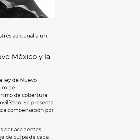
trés adicional a un
vo México y la
la ley de Nuevo
uro de
 mínimo de cobertura
ilístico. Se presenta
sca compensación por
es por accidentes
aje de culpa de cada