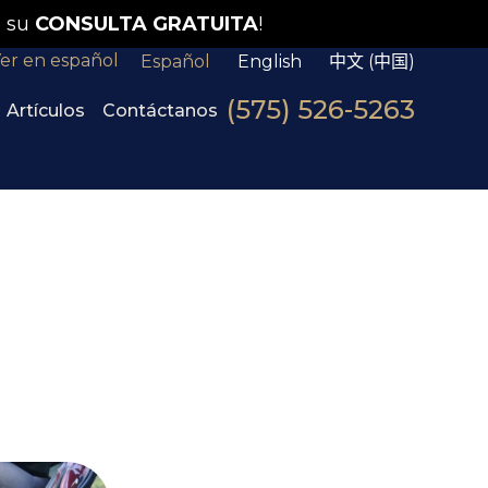
 su
CONSULTA GRATUITA
!
er en español
Español
English
中文 (中国)
(575) 526-5263
Artículos
Contáctanos