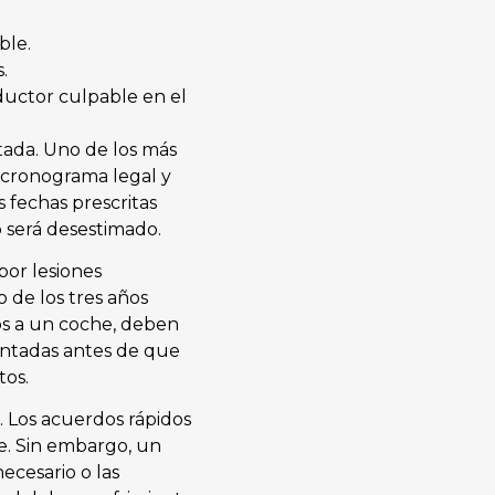
ble.
.
uctor culpable en el
tada. Uno de los más
l cronograma legal y
s fechas prescritas
o será desestimado.
por lesiones
 de los tres años
dos a un coche, deben
entadas antes de que
tos.
 Los acuerdos rápidos
ce. Sin embargo, un
ecesario o las