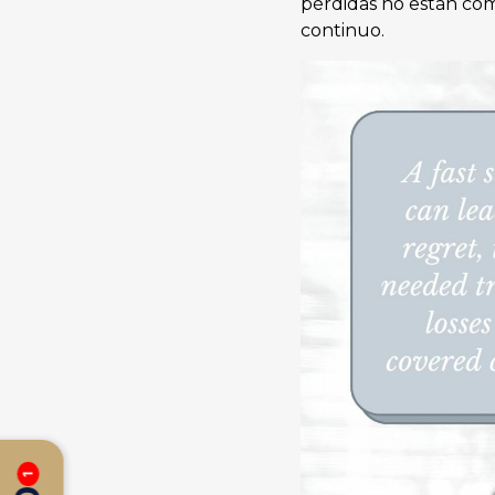
pérdidas no están comp
continuo.
1