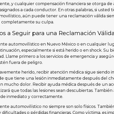
ente, y cualquier compensación financiera se otorga de
signados a cada conductor. En otras palabras, si usted t
ovilístico, aún puede tener una reclamación válida sie
do completamente su culpa.
os a Seguir para una Reclamación Válid
te automovilístico en Nuevo México o en cualquier lugar
tinuación, especialmente si está herido o en shock. Su 
idad. Llame primero a los servicios de emergencia y asegú
tén fuera de peligro.
vemente herido, recibir atención médica sigue siendo i
de que tiene una lesión inmediatamente después del ch
on mucho dolor. Recibir ayuda médica después de un ac
tizará que todas las lesiones sean descubiertas. También
s de inmediato y correctamente.
ente automovilístico no siempre son solo físicos. Tambi
y dificultades o pérdidas financieras. Como víctima, es 