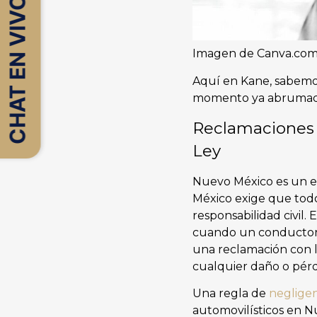
CHAT EN VIVO
Imagen de Canva.co
Aquí en Kane, sabemos
momento ya abrumador
Reclamaciones 
Ley
Nuevo México es un es
México exige que tod
responsabilidad civil.
cuando un conductor 
una reclamación con 
cualquier daño o pérd
Una regla de
negligen
automovilísticos en N