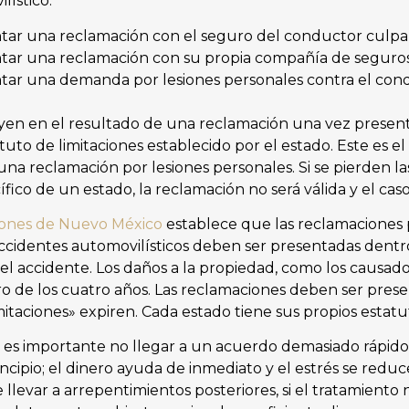
lístico:
ar una reclamación con el seguro del conductor culpa
tar una reclamación con su propia compañía de seguros
ar una demanda por lesiones personales contra el cond
yen en el resultado de una reclamación una vez presen
tuto de limitaciones establecido por el estado. Este es e
 una reclamación por lesiones personales. Si se pierden la
ífico de un estado, la reclamación no será válida y el cas
ciones de Nuevo México
establece que las reclamaciones 
ccidentes automovilísticos deben ser presentadas dentro
 del accidente. Los daños a la propiedad, como los causa
o de los cuatro años. Las reclamaciones deben ser pres
mitaciones» expiren. Cada estado tiene sus propios estatu
es importante no llegar a un acuerdo demasiado rápido.
ncipio; el dinero ayuda de inmediato y el estrés se redu
levar a arrepentimientos posteriores, si el tratamiento n