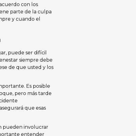
 acuerdo con los
iene parte de la culpa
mpre y cuando el
a
, puede ser difícil
bienestar siempre debe
rese de que usted y los
mportante. Es posible
oque, pero más tarde
cidente
 asegurará que esas
én pueden involucrar
importante entender