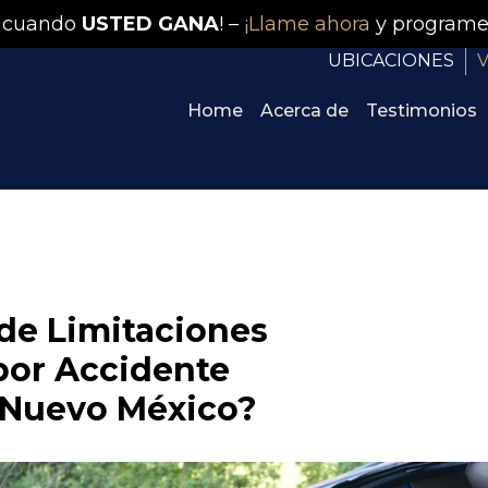
 cuando
USTED GANA
! –
¡Llame ahora
y programe
UBICACIONES
V
Home
Acerca de
Testimonios
 de Limitaciones
por Accidente
 Nuevo México?