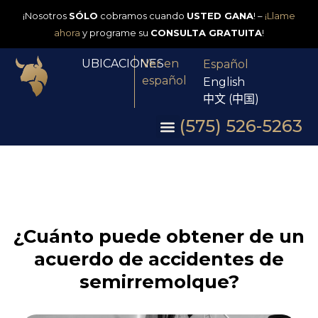
¡Nosotros
SÓLO
cobramos cuando
USTED GANA
! –
¡Llame
ahora
y programe su
CONSULTA GRATUITA
!
UBICACIONES
Ver en
Español
español
English
中文 (中国)
(575) 526-5263
¿Cuánto puede obtener de un
acuerdo de accidentes de
semirremolque?