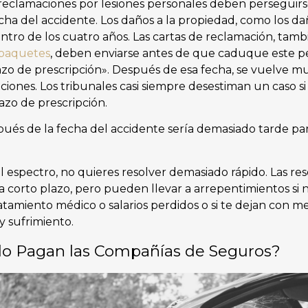
reclamaciones por lesiones personales deben perseguirse
echa del accidente. Los daños a la propiedad, como los da
tro de los cuatro años. Las cartas de reclamación, tam
 paquetes
, deben enviarse antes de que caduque este p
zo de prescripción». Después de esa fecha, se vuelve mu
ciones. Los tribunales casi siempre desestiman un caso s
lazo de prescripción.
spués de la fecha del accidente sería demasiado tarde pa
 espectro, no quieres resolver demasiado rápido. Las res
a corto plazo, pero pueden llevar a arrepentimientos si
amiento médico o salarios perdidos o si te dejan con m
y sufrimiento.
o Pagan las Compañías de Seguros?