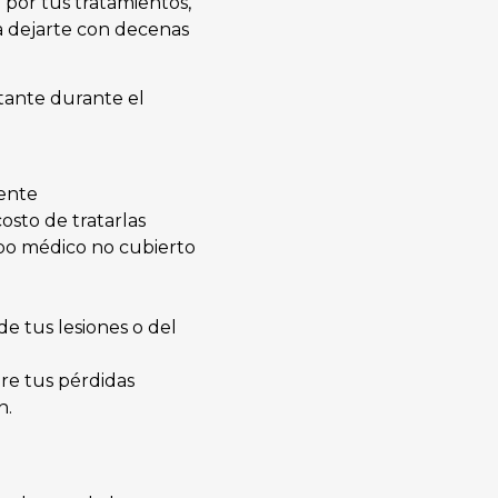
por tus tratamientos,
ía dejarte con decenas
tante durante el
dente
costo de tratarlas
ipo médico no cubierto
e tus lesiones o del
re tus pérdidas
n.