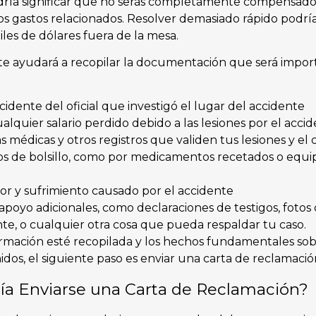
ría significar que no serás completamente compensado 
tros gastos relacionados. Resolver demasiado rápido podr
iles de dólares fuera de la mesa.
e ayudará a recopilar la documentación que será impor
cidente del oficial que investigó el lugar del accidente
ualquier salario perdido debido a las lesiones por el acci
s médicas y otros registros que validen tus lesiones y el 
tos de bolsillo, como por medicamentos recetados o equ
lor y sufrimiento causado por el accidente
oyo adicionales, como declaraciones de testigos, fotos d
nte, o cualquier otra cosa que pueda respaldar tu caso.
rmación esté recopilada y los hechos fundamentales sob
idos, el siguiente paso es enviar una carta de reclamació
a Enviarse una Carta de Reclamación?