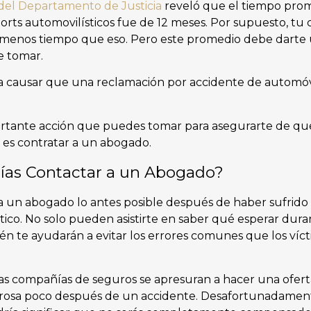
del Departamento de Justicia
reveló que el tiempo prom
orts automovilísticos fue de 12 meses. Por supuesto, t
nos tiempo que eso. Pero este promedio debe darte 
e tomar.
a causar que una reclamación por accidente de automóv
ortante acción que puedes tomar para asegurarte de qu
a es contratar a un abogado.
as Contactar a un Abogado?
 a un abogado lo antes posible después de haber sufrido
tico. No solo pueden asistirte en saber qué esperar dura
én te ayudarán a evitar los errores comunes que los víc
las compañías de seguros se apresuran a hacer una ofer
osa poco después de un accidente. Desafortunadament