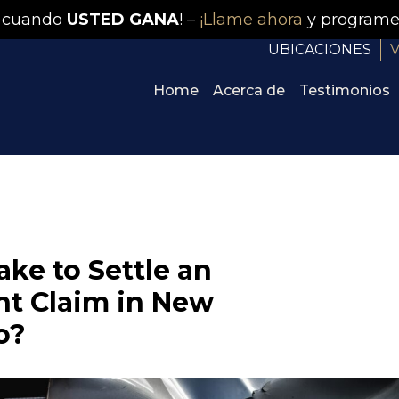
 cuando
USTED GANA
! –
¡Llame ahora
y programe
UBICACIONES
V
Home
Acerca de
Testimonios
ke to Settle an
t Claim in New
o?