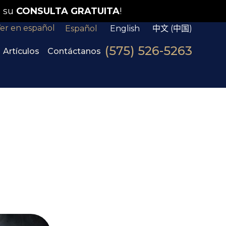
 su
CONSULTA GRATUITA
!
er en español
Español
English
中文 (中国)
(575) 526-5263
Artículos
Contáctanos