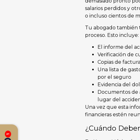
demasiado pronto pod
salarios perdidos y o
o incluso cientos de m
Tu abogado también t
proceso. Esto incluye:
El informe del ac
Verificación de c
Copias de factura
Una lista de gas
por el seguro
Evidencia del do
Documentos de ap
lugar del accide
Una vez que esta info
financieras estén reun
¿Cuándo Deberí
1