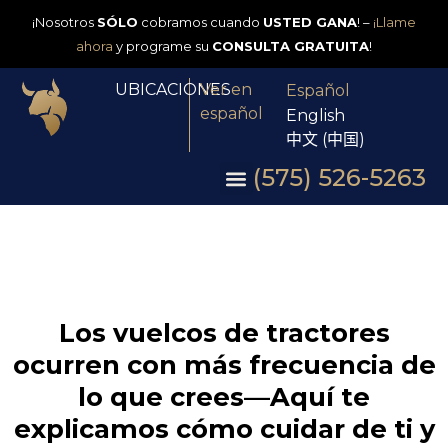
¡Nosotros
SÓLO
cobramos cuando
USTED GANA
! –
¡Llame
ahora
y programe su
CONSULTA GRATUITA
!
UBICACIONES
Ver en
Español
español
English
中文 (中国)
(575) 526-5263
Los vuelcos de tractores
ocurren con más frecuencia de
lo que crees—Aquí te
explicamos cómo cuidar de ti y