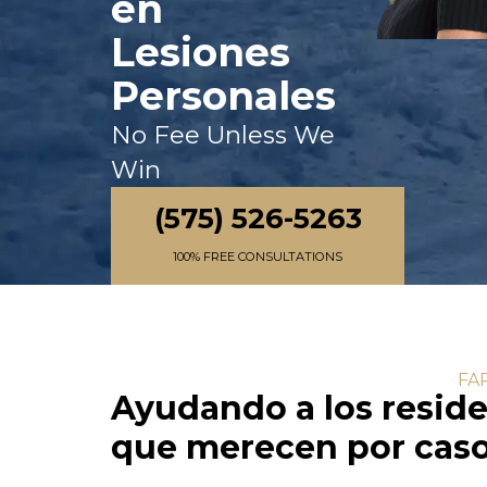
en
Lesiones
Personales
No Fee Unless We
Win
(575) 526-5263
100% FREE CONSULTATIONS
FA
Ayudando a los resid
que merecen por casos