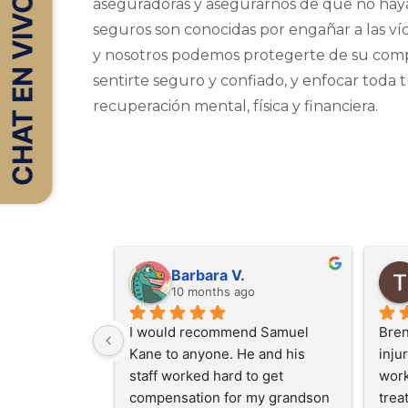
CHAT EN VIVO
aseguradoras y asegurarnos de que no haya
seguros son conocidas por engañar a las ví
y nosotros podemos protegerte de su co
sentirte seguro y confiado, y enfocar toda 
recuperación mental, física y financiera.
an R.
M G.
year
last year
lawyer
I cannot say enough good 
things about Sam and his 
paralegal team! They go above 
and beyond to make their 