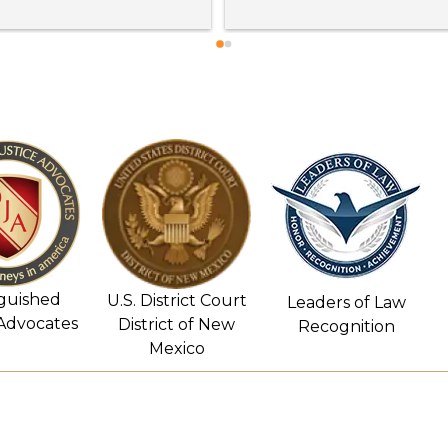
months. I will recommend Mr. 
They go above and be
Kane to anyone that has been in 
you and give you their
a accident.  Thank you for your 
opinions! Their staff a
handwork and support during a 
helpful, caring, and th
difficult time in my life.
job done. If you need 
attorney contact Sam 
Jessica Kane! You won
disappointed…Thank y
Personal Injury and sta
nguished
U.S. District Court
Leaders of Law
 Advocates
District of New
Recognition
Mexico