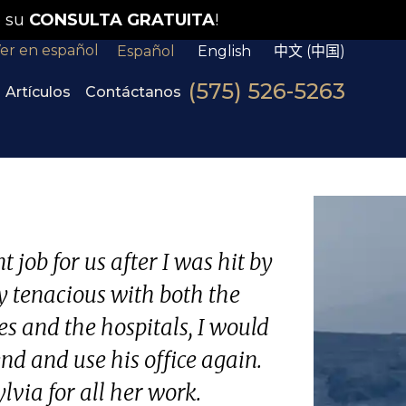
 su
CONSULTA GRATUITA
!
er en español
Español
English
中文 (中国)
(575) 526-5263
Artículos
Contáctanos
 job for us after I was hit by
y tenacious with both the
s and the hospitals, I would
d and use his office again.
lvia for all her work.