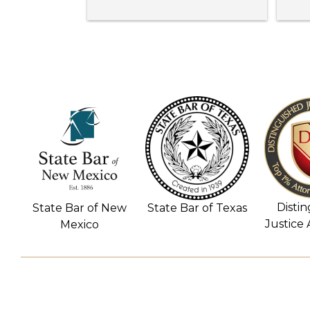
clients feel truly cared for. They 
all are kind, compassionate, and 
always made us feel supported. 
Sam was so  professional!  My 
family and me recieved more 
compensation than expected. I 
HIGHLY RECOMMEND!!!
Disti
State Bar of New
State Bar of Texas
Justice
Mexico