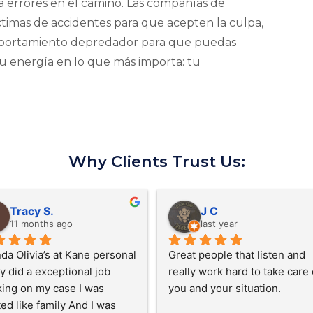
 errores en el camino. Las compañías de
ctimas de accidentes para que acepten la culpa,
mportamiento depredador para que puedas
tu energía en lo que más importa: tu
Why Clients Trust Us:
Amy D.
David B.
last year
last year
I'm very satisfied with how 
HIGHLY RECOMMEND 
quickly Mr. Kane's assistant and 
Personal Injury!!!Best
Mr. Kane settled the biggest 
in town! Sam and Jess
part of my claim. It only took 4 
are very kind and cari