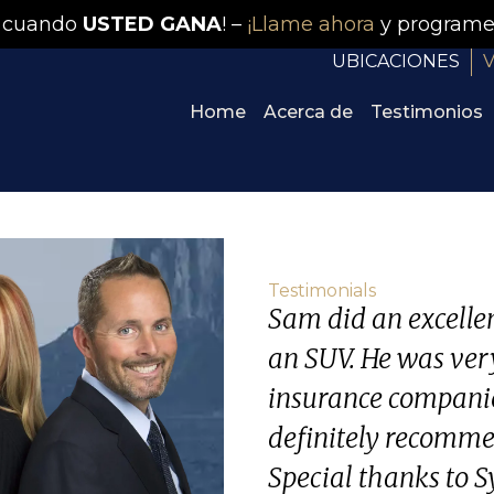
 cuando
USTED GANA
! –
¡Llame ahora
y programe
UBICACIONES
V
Home
Acerca de
Testimonios
Testimonials
Sam did an excellent
an SUV. He was ver
insurance companie
definitely recommen
Special thanks to Sy