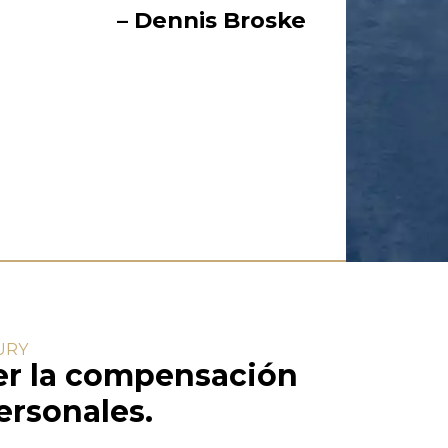
– Dennis Broske
URY
er la compensación
ersonales.