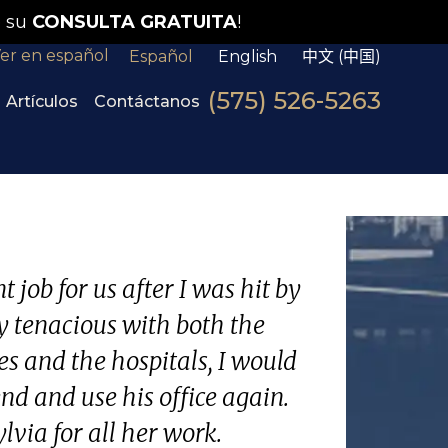
 su
CONSULTA GRATUITA
!
er en español
Español
English
中文 (中国)
(575) 526-5263
Artículos
Contáctanos
 job for us after I was hit by
y tenacious with both the
s and the hospitals, I would
d and use his office again.
lvia for all her work.