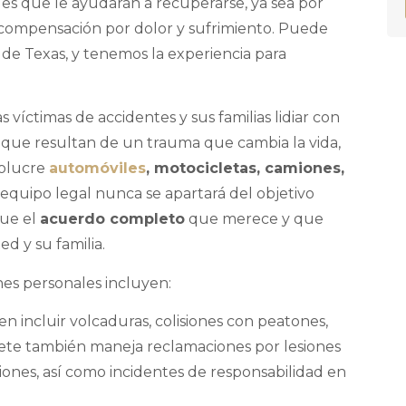
les que le ayudarán a recuperarse, ya sea por
o compensación por dolor y sufrimiento. Puede
y de Texas, y tenemos la experiencia para
 víctimas de accidentes y sus familias lidiar con
l que resultan de un trauma que cambia la vida,
olucre
automóviles
, motocicletas, camiones,
 equipo legal nunca se apartará del objetivo
gue el
acuerdo completo
que merece y que
ed y su familia.
es personales incluyen:
n incluir volcaduras, colisiones con peatones,
fete también maneja reclamaciones por lesiones
ones, así como incidentes de responsabilidad en