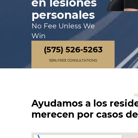
en lesiones
personales
No Fee Unless We
Win
(575) 526-5263
100% FREE CONSULTATIONS
H
Ayudamos a los resid
merecen por casos de 