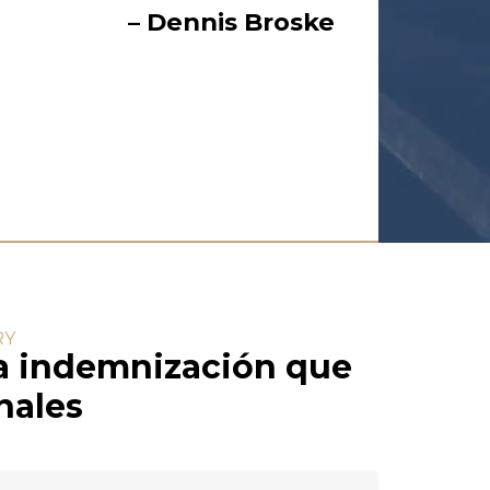
– Dennis Broske
RY
la indemnización que
nales