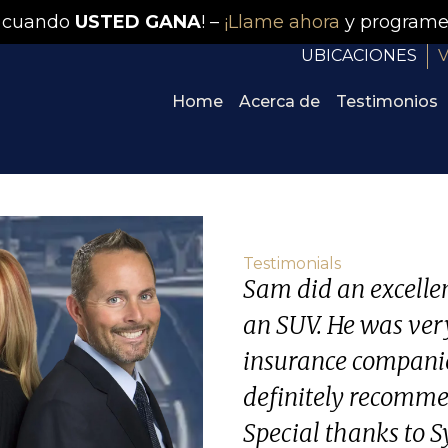
 cuando
USTED GANA
! –
¡Llame ahora
y programe
UBICACIONES
V
Home
Acerca de
Testimonios
Testimonials
Sam did an excellent
an SUV. He was ver
insurance companie
definitely recommen
Special thanks to Sy